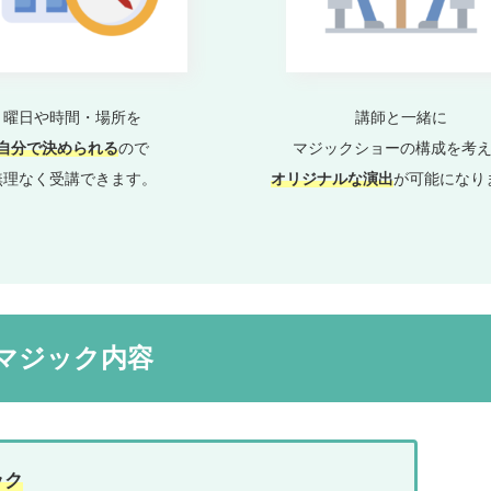
曜日や時間・場所を
講師と一緒に
自
分で決められる
ので
マジックショーの構成を考
無理なく受講できます。
オリジナルな演出
が可能になり
マジック内容
ック