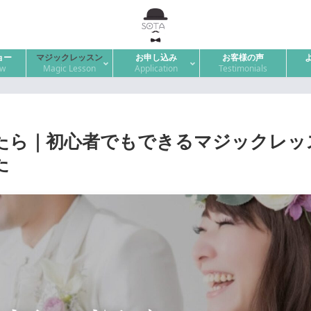
ョー
マジックレッスン
お申し込み
お客様の声
ow
Magic Lesson
Application
Testimonials
たら｜初心者でもできるマジックレッ
た