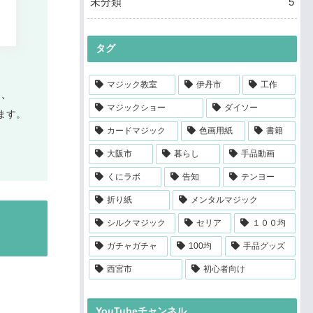
未分類
5
タグ
マジック教室
伊丹市
工作
、
え
マジックショー
ダイソー
ます。
カードマジック
色画用紙
書籍
大阪市
暮らし
手品動画
くにラボ
告知
テンヨー
折り紙
メンタルマジック
シルクマジック
セリア
１００均
ガチャガチャ
100均
手品グッズ
西宮市
初心者向け
YouTubeチャンネル