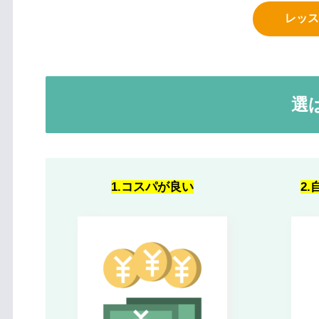
レッス
選
1.コスパが良い
2