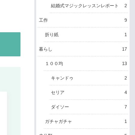
結婚式マジックレッスンレポート
2
工作
9
折り紙
1
暮らし
17
１００均
13
キャンドゥ
2
セリア
4
ダイソー
7
ガチャガチャ
1