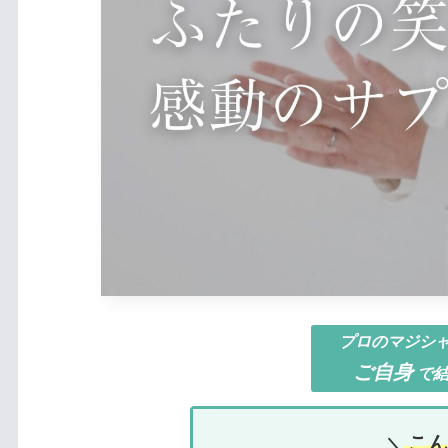
プロのマジシ
ご自身
で
こ
ん
＼