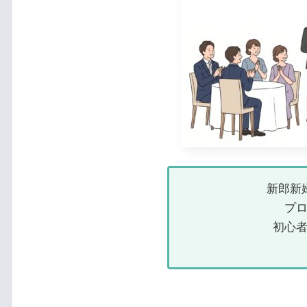
新郎新
プ
初心