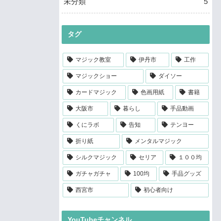
未分類
5
タグ
マジック教室
伊丹市
工作
マジックショー
ダイソー
カードマジック
色画用紙
書籍
大阪市
暮らし
手品動画
くにラボ
告知
テンヨー
折り紙
メンタルマジック
シルクマジック
セリア
１００均
ガチャガチャ
100均
手品グッズ
西宮市
初心者向け
YouTubeチャンネル